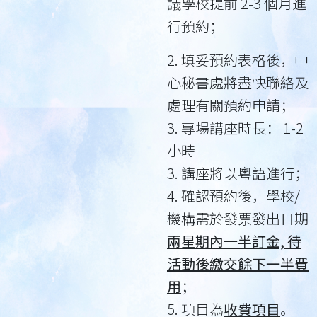
議學校提前 2-3 個月進
行預約；
2. 填妥預約表格後，中
心秘書處將盡快聯絡及
處理有關預約申請；
3. 專場講座時長： 1-2
小時
3. 講座將以粵語進行；
4. 確認預約後，學校/
機構需於發票發出日期
兩星期內一半訂金, 待
活動後繳交餘下一半費
用
；
5. 項目為
收費項目
。