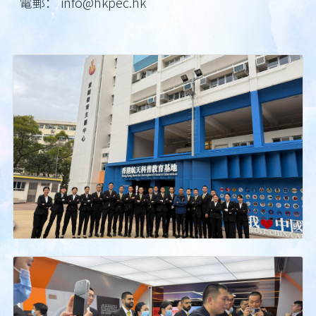
電郵： info@hkpec.hk