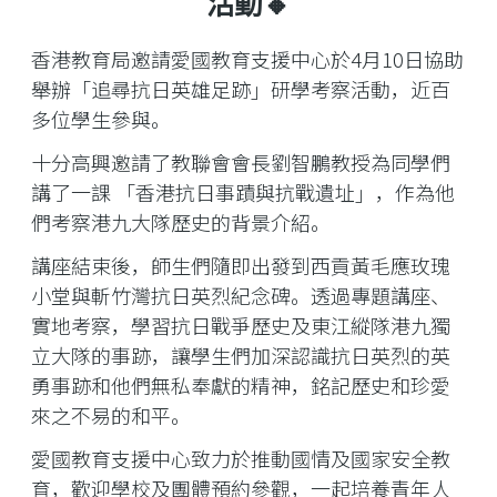
活動🔸
香港教育局邀請愛國教育支援中心於4月10日協助
舉辦「追尋抗日英雄足跡」研學考察活動，近百
多位學生參與。
十分高興邀請了教聯會會長劉智鵬教授為同學們
講了一課 「香港抗日事蹟與抗戰遺址」，作為他
們考察港九大隊歷史的背景介紹。
講座結束後，師生們隨即出發到西貢黃毛應玫瑰
小堂與斬竹灣抗日英烈紀念碑。透過專題講座、
實地考察，學習抗日戰爭歷史及東江縱隊港九獨
立大隊的事跡，讓學生們加深認識抗日英烈的英
勇事跡和他們無私奉獻的精神，銘記歷史和珍愛
來之不易的和平。
愛國教育支援中心致力於推動國情及國家安全教
育，歡迎學校及團體預約參觀，一起培養青年人