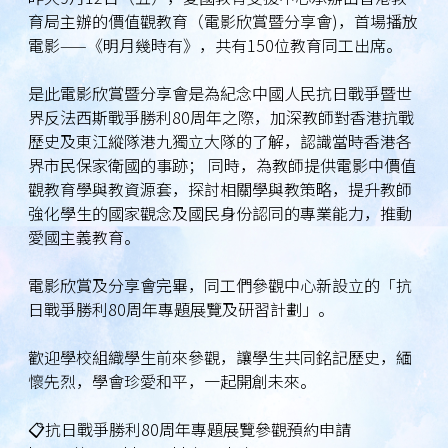
育局主辦的價值觀教育（電影欣賞暨分享會)，首場播放
電影——《明月幾時有》，共有150位教育同工出席。
是此電影欣賞暨分享會是為紀念中國人民抗日戰爭暨世
界反法西斯戰爭勝利80周年之際，加深教師對香港抗戰
歷史及東江縱隊港九獨立大隊的了解，認識當時香港各
界市民保家衛國的事跡； 同時，為教師提供電影中價值
觀教育學與教資源套，探討相關學與教策略，提升教師
強化學生的國家觀念及國民身份認同的專業能力，推動
愛國主義教育。
電影欣賞及分享會完畢，同工們參觀中心新設立的「抗
日戰爭勝利80周年專題展覽及研習計劃」。
歡迎學校組織學生前來參觀，讓學生共同銘記歷史，緬
懷先烈，學會珍愛和平，一起開創未來。
📋抗日戰爭勝利80周年專題展覽參觀預約申請