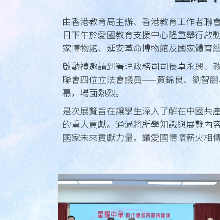
由香港教育局主辦、香港教育工作者聯
日下午於愛國教育支援中心隆重舉行啟
家博物館、延安革命博物館及國家體育
啟動禮邀請到署理政務司司長卓永興、
聯會四位立法會議員——黃錦良、劉智
幕，場面熱烈。
是次展覽旨在讓學生深入了解在中國共
的重大貢獻。通過將所學知識與展覽內
國家未來貢獻力量，讓愛國情懷薪火相