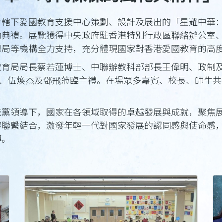
會轄下愛國教育支援中心策劃、設計及展出的「星耀中華
動典禮。展覽獲得中央政府駐香港特別行政區聯絡辦公室
總局等機構全力支持，充分體現國家對香港愛國教育的高
教育局局長蔡若蓮博士、中聯辦教科部部長王偉明、政制
鵬、伍煥杰及鄧飛蒞臨主禮。在場眾多嘉賓、校長、師生
產黨領導下，國家在各領域取得的卓越發展與成就，聚焦
容聯繫結合，激發年輕一代對國家發展的認同感與使命感
傳。