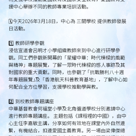
援中心舉辦不同的教師專業培訓活動。
🗓️今天2026年3月18日，中心為 三間學校 提供教師發展
日活動。
1️⃣ 教師研學參觀
浸信宣道會呂明才小學組織教師來到中心進行研學參
觀。同工們參觀新開幕的「星耀中華：時代棟樑的風範
與精神」專題展覽，了解一眾時代棟樑的感人事跡及其
對國家的重大貢獻。同時，也參觀了 ｢抗戰勝利八十週
年專題展覽｣及「香港航天科普教育基地」，了解中心如
何配合全方位學習，支援學校推動學與教。
2️⃣ 到校教師專題講座
中華基督教會何福堂小學及北角循道學校分別邀請中心
進行教師專題講座。 主題包括《課程裡的中國》，由中
心主任李嘉敏主講，分享如何有效地在課堂內外自然連
繫，有機結合，扣連愛國主義教育。另一場由梁偉傑總