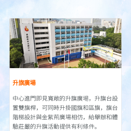
升旗廣場
中心進門即見寬敞的升旗廣埸，升旗台設
置雙旗桿，可同時升掛國旗和區旗，旗台
階梯設計與金紫荊廣場相仿，給舉辦和體
驗莊嚴的升旗活動提供有利條件。